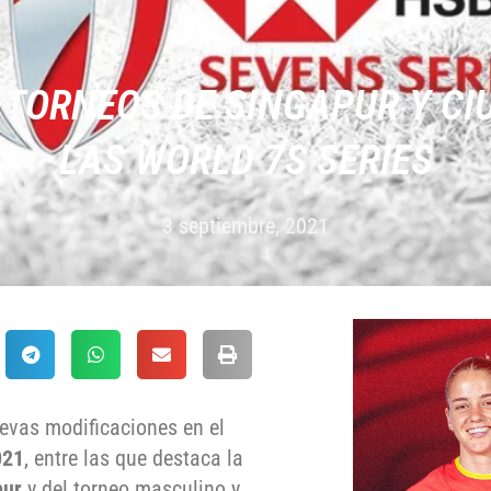
TORNEOS DE SINGAPUR Y CI
LAS WORLD 7S SERIES
3 septiembre, 2021
vas modificaciones en el
021
, entre las que destaca la
pur
y del torneo masculino y