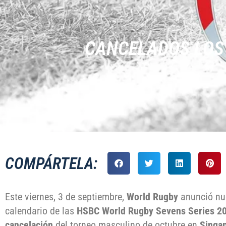
CANCELADOS LOS 
COMPÁRTELA:
Este viernes, 3 de septiembre,
World Rugby
anunció nue
calendario de las
HSBC World Rugby Sevens Series 2
cancelación
del torneo masculino de octubre en
Singa