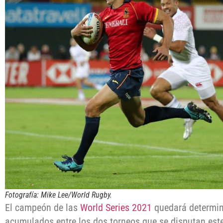
Fotografía: Mike Lee/World Rugby.
El campeón de las
World Series 2021
quedará determin
acumulados entre los dos torneos que se disputan est