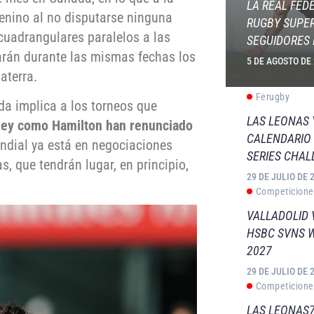
LA REAL FED
enino al no disputarse ninguna
RUGBY SUPER
cuadrangulares paralelos a las
SEGUIDORES 
rán durante las mismas fechas los
5 DE AGOSTO DE
aterra.
Ferugby
da implica a los torneos que
LAS LEONAS
ney como Hamilton han renunciado
CALENDARIO 
ndial ya está en negociaciones
SERIES CHAL
, que tendrán lugar, en principio,
29 DE JULIO DE 
Competicione
VALLADOLID 
HSBC SVNS 
2027
29 DE JULIO DE 
Competicione
LAS LEONAS7