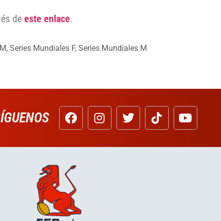
vés de
este enlace
.
7M
,
Series Mundiales F
,
Series Mundiales M
SÍGUENOS