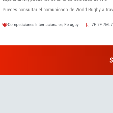
Puedes consultar el comunicado de World Rugby a tra
Competiciones Internacionales
,
Ferugby
7F
,
7F 7M
,