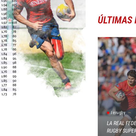
ÚLTIMAS 
Ferugby
LA REAL FED
RUGBY SUPER