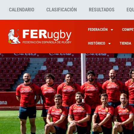
CALENDARIO
CLASIFICACIÓN
RESULTADOS
EQ
FEDERACIÓN
COMPET
HISTÓRICO
TIENDA