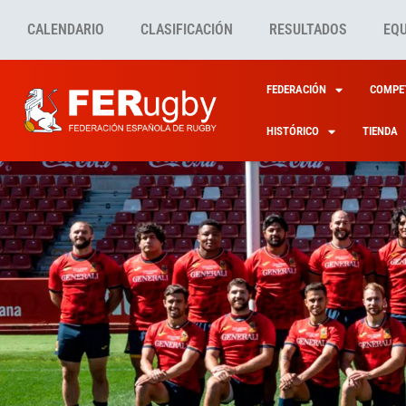
CALENDARIO
CLASIFICACIÓN
RESULTADOS
EQ
FEDERACIÓN
COMPET
HISTÓRICO
TIENDA