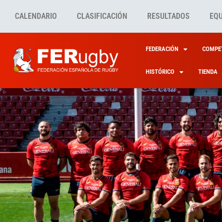
CALENDARIO
CLASIFICACIÓN
RESULTADOS
EQ
FEDERACIÓN
COMPET
HISTÓRICO
TIENDA