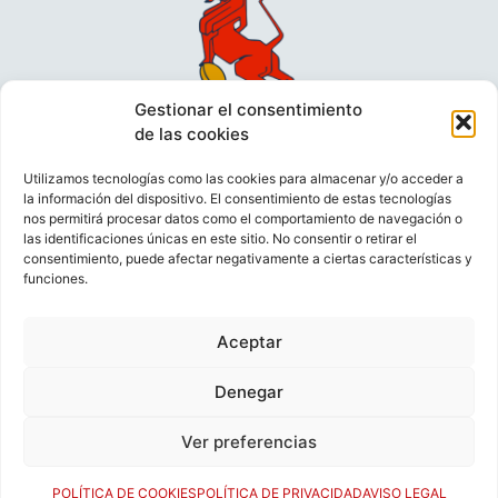
Gestionar el consentimiento
de las cookies
Utilizamos tecnologías como las cookies para almacenar y/o acceder a
la información del dispositivo. El consentimiento de estas tecnologías
nos permitirá procesar datos como el comportamiento de navegación o
las identificaciones únicas en este sitio. No consentir o retirar el
consentimiento, puede afectar negativamente a ciertas características y
funciones.
VIDEOCONFERENCIAS
POLÍTICA DE PRIVACIDAD
Aceptar
POLÍTICA DE COOKIES
POLÍTICA DE VENTAS
AVISO LEGAL
CONTACTO
Denegar
Ver preferencias
© FEDERACIÓN ESPAÑOLA DE RUGBY 2023.
DESARROLLADO POR
TOOOLS
.
POLÍTICA DE COOKIES
POLÍTICA DE PRIVACIDAD
AVISO LEGAL