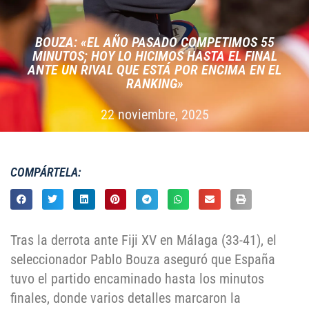
BOUZA: «EL AÑO PASADO COMPETIMOS 55
MINUTOS; HOY LO HICIMOS HASTA EL FINAL
ANTE UN RIVAL QUE ESTÁ POR ENCIMA EN EL
RANKING»
22 noviembre, 2025
COMPÁRTELA:
Tras la derrota ante Fiji XV en Málaga (33-41), el
seleccionador Pablo Bouza aseguró que España
tuvo el partido encaminado hasta los minutos
finales, donde varios detalles marcaron la