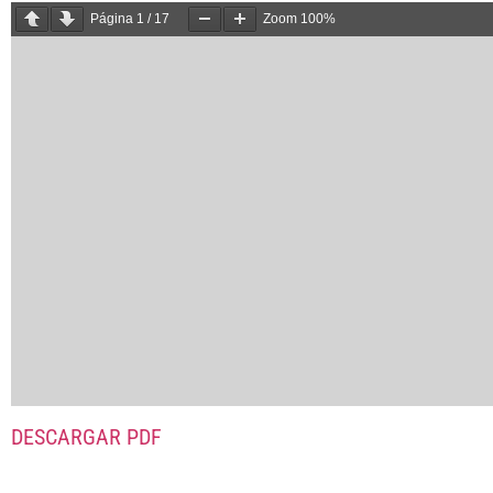
Página
1
/
17
Zoom
100%
DESCARGAR PDF