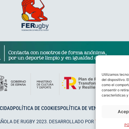
Utilizamos tecno
del dispositivo. 
como el comporta
consentir o retir
características y
ACIDAD
POLÍTICA DE COOKIES
POLÍTICA DE VENTAS
AVISO LEG
Acep
AÑOLA DE RUGBY 2023. DESARROLLADO POR
TOOOLS
.
PO