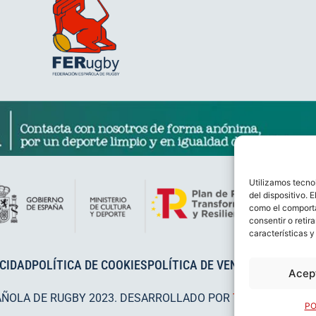
Utilizamos tecno
del dispositivo. 
como el comporta
consentir o retir
características y
ACIDAD
POLÍTICA DE COOKIES
POLÍTICA DE VENTAS
AVISO LEG
Acep
AÑOLA DE RUGBY 2023. DESARROLLADO POR
TOOOLS
.
PO