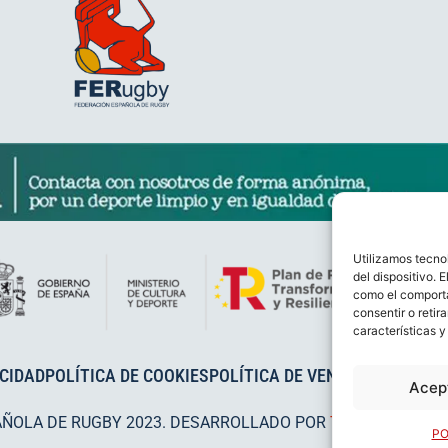
Utilizamos tecno
del dispositivo. 
como el comporta
consentir o retir
características y
ACIDAD
POLÍTICA DE COOKIES
POLÍTICA DE VENTAS
AVISO LEG
Acep
AÑOLA DE RUGBY 2023. DESARROLLADO POR
TOOOLS
.
PO