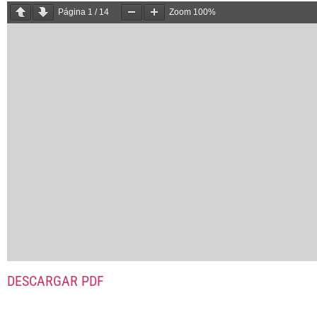
Página
1
/
14
Zoom
100%
DESCARGAR PDF