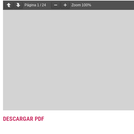
Página
1
/
24
Zoom
100%
DESCARGAR PDF