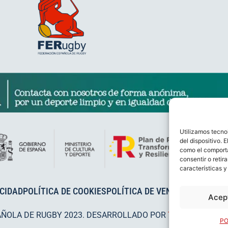
Utilizamos tecno
del dispositivo. 
como el comporta
consentir o retir
características y
ACIDAD
POLÍTICA DE COOKIES
POLÍTICA DE VENTAS
AVISO LEG
Acep
AÑOLA DE RUGBY 2023. DESARROLLADO POR
TOOOLS
.
PO