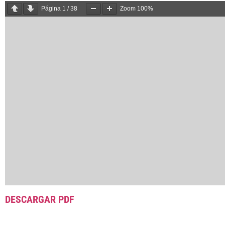
Página
1
/
38
Zoom
100%
DESCARGAR PDF