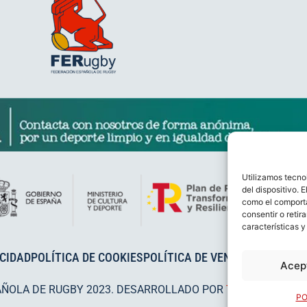
Utilizamos tecno
del dispositivo. 
como el comporta
consentir o retir
características y
ACIDAD
POLÍTICA DE COOKIES
POLÍTICA DE VENTAS
AVISO LEG
Acep
AÑOLA DE RUGBY 2023. DESARROLLADO POR
TOOOLS
.
PO