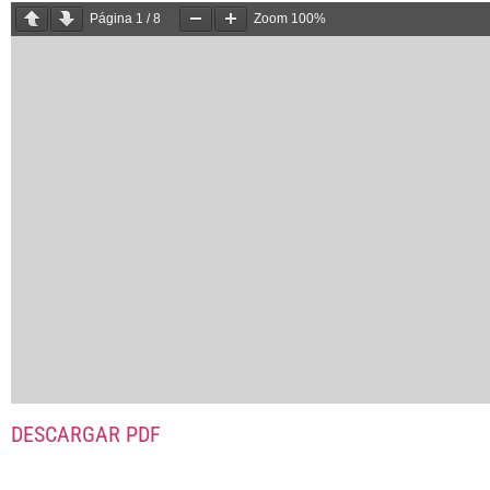
Página
1
/
8
Zoom
100%
DESCARGAR PDF