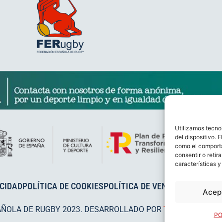
Utilizamos tecno
del dispositivo. 
como el comporta
consentir o retir
características y
ACIDAD
POLÍTICA DE COOKIES
POLÍTICA DE VENTAS
AVISO LEG
Acep
AÑOLA DE RUGBY 2023. DESARROLLADO POR
TOOOLS
.
PO