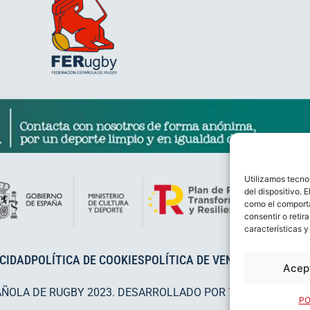
Utilizamos tecno
del dispositivo. 
como el comporta
consentir o retir
características y
ACIDAD
POLÍTICA DE COOKIES
POLÍTICA DE VENTAS
AVISO LEG
Acep
AÑOLA DE RUGBY 2023. DESARROLLADO POR
TOOOLS
.
PO