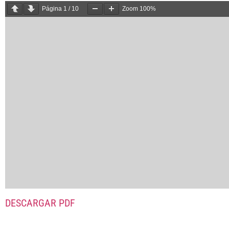
Página
1
/
10
Zoom
100%
DESCARGAR PDF