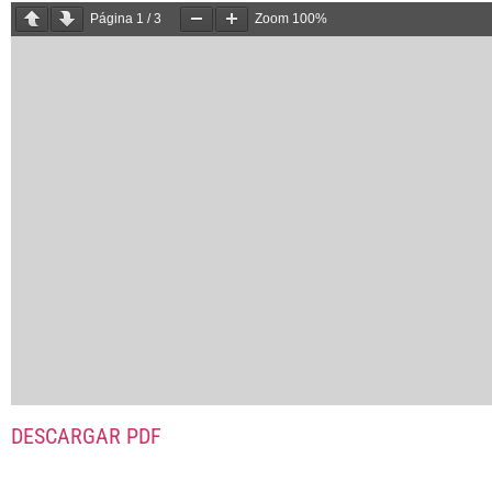
Página
1
/
3
Zoom
100%
DESCARGAR PDF