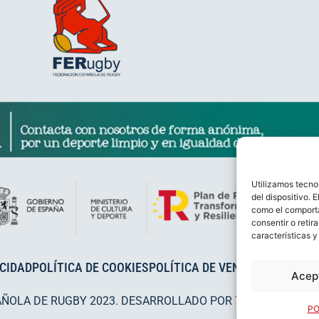
Utilizamos tecno
del dispositivo. 
como el comporta
consentir o retir
características y
ACIDAD
POLÍTICA DE COOKIES
POLÍTICA DE VENTAS
AVISO LEG
Acep
AÑOLA DE RUGBY 2023. DESARROLLADO POR
TOOOLS
.
PO