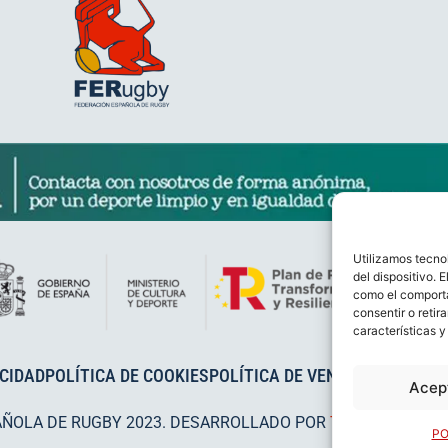
Utilizamos tecno
del dispositivo. 
como el comporta
consentir o retir
características y
ACIDAD
POLÍTICA DE COOKIES
POLÍTICA DE VENTAS
AVISO LEG
Acep
AÑOLA DE RUGBY 2023. DESARROLLADO POR
TOOOLS
.
PO