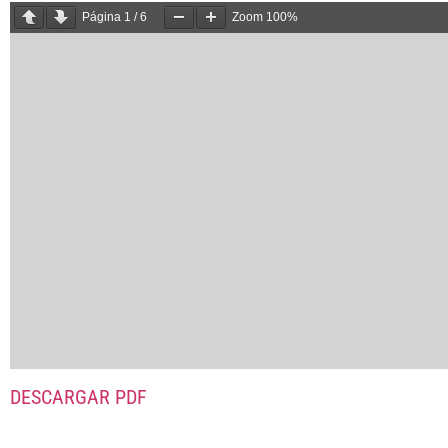
Página
1
/
6
Zoom
100%
DESCARGAR PDF