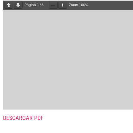
Página
1
/
6
Zoom
100%
DESCARGAR PDF