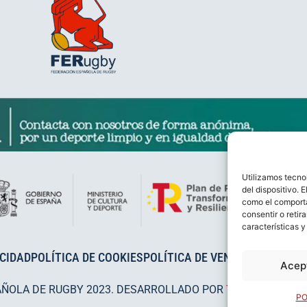
Utilizamos tecno
del dispositivo. 
como el comporta
consentir o retir
características y
ACIDAD
POLÍTICA DE COOKIES
POLÍTICA DE VENTAS
AVISO LEG
Acep
AÑOLA DE RUGBY 2023. DESARROLLADO POR
TOOOLS
.
PO