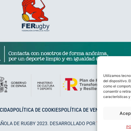
Utilizamos tecno
del dispositivo. 
como el comporta
consentir o retir
características y
ACIDAD
POLÍTICA DE COOKIES
POLÍTICA DE VENTAS
AVISO LEG
Acep
AÑOLA DE RUGBY 2023. DESARROLLADO POR
TOOOLS
.
PO