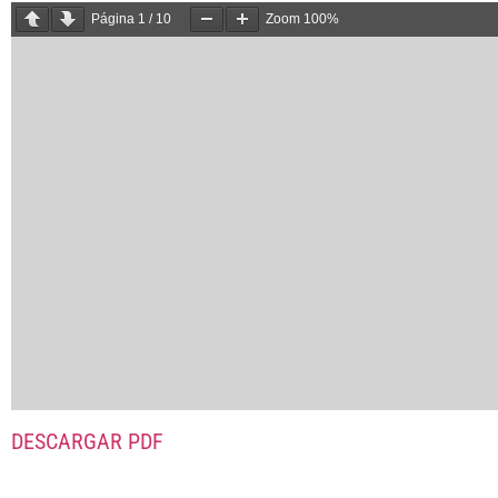
Página
1
/
10
Zoom
100%
DESCARGAR PDF