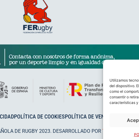
Utilizamos tecno
del dispositivo. 
como el comporta
consentir o retir
características y
ACIDAD
POLÍTICA DE COOKIES
POLÍTICA DE VENTAS
AVISO LEG
Acep
AÑOLA DE RUGBY 2023. DESARROLLADO POR
TOOOLS
.
PO