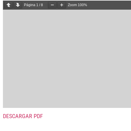
Página
1
/
8
Zoom
100%
DESCARGAR PDF