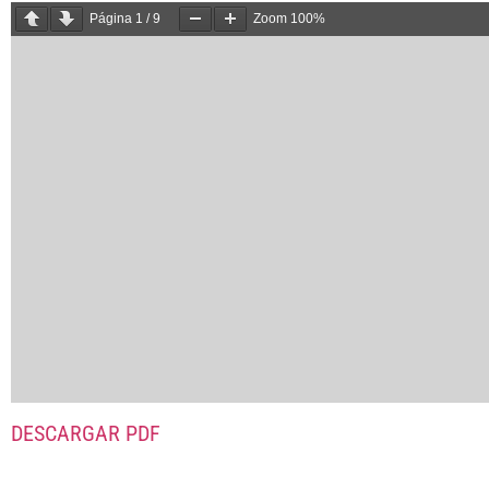
Página
1
/
9
Zoom
100%
DESCARGAR PDF