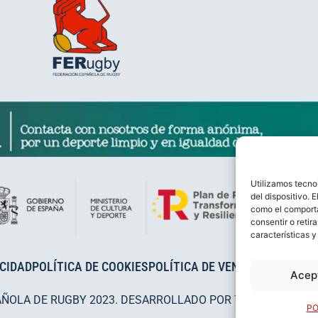
Utilizamos tecno
del dispositivo. 
como el comporta
consentir o retir
características y
ACIDAD
POLÍTICA DE COOKIES
POLÍTICA DE VENTAS
AVISO LEG
Acep
AÑOLA DE RUGBY 2023. DESARROLLADO POR
TOOOLS
.
PO