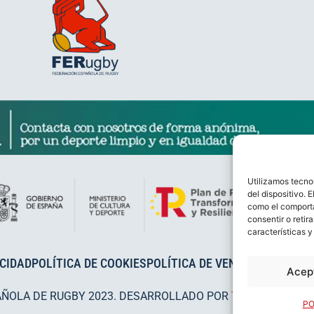
Utilizamos tecno
del dispositivo. 
como el comporta
consentir o retir
características y
ACIDAD
POLÍTICA DE COOKIES
POLÍTICA DE VENTAS
AVISO LEG
Acep
AÑOLA DE RUGBY 2023. DESARROLLADO POR
TOOOLS
.
PO