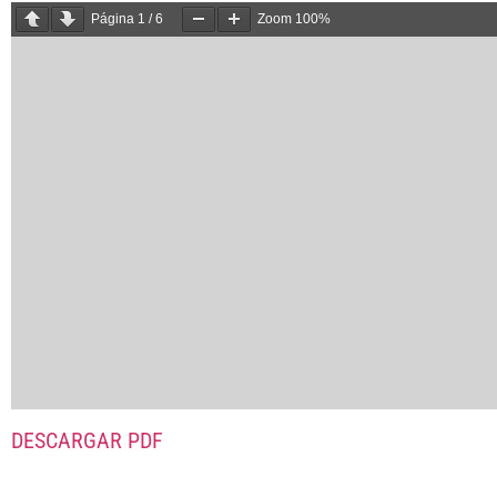
Página
1
/
6
Zoom
100%
DESCARGAR PDF