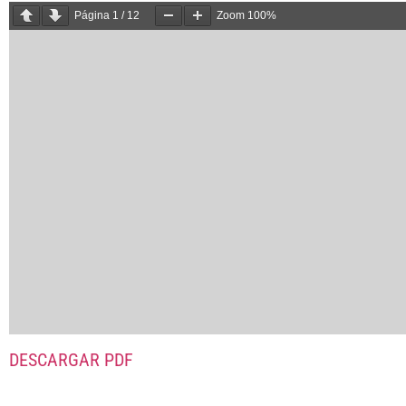
Página
1
/
12
Zoom
100%
DESCARGAR PDF