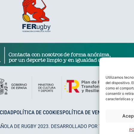
Utilizamos tecno
del dispositivo. 
como el comporta
consentir o retir
características y
ACIDAD
POLÍTICA DE COOKIES
POLÍTICA DE VENTAS
AVISO LEG
Acep
AÑOLA DE RUGBY 2023. DESARROLLADO POR
TOOOLS
.
PO