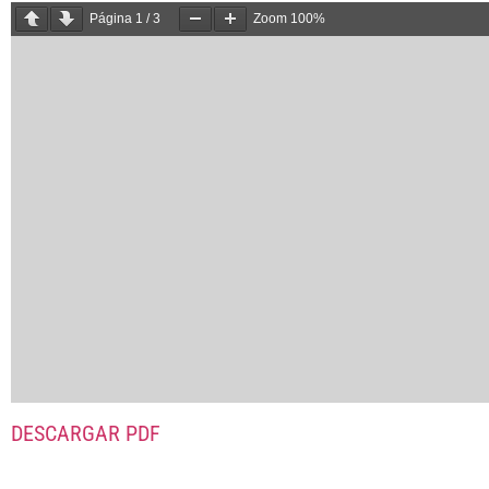
Página
1
/
3
Zoom
100%
DESCARGAR PDF