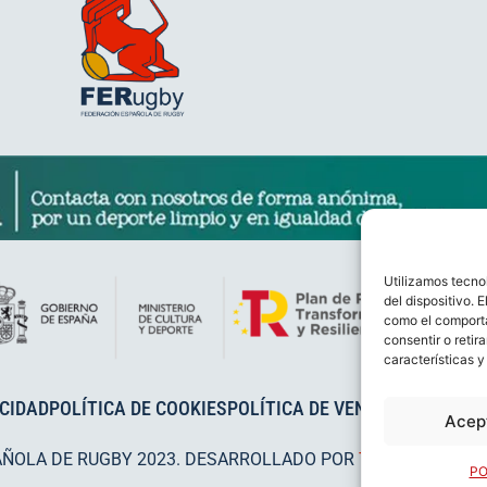
Utilizamos tecno
del dispositivo. 
como el comporta
consentir o retir
características y
ACIDAD
POLÍTICA DE COOKIES
POLÍTICA DE VENTAS
AVISO LEG
Acep
AÑOLA DE RUGBY 2023. DESARROLLADO POR
TOOOLS
.
PO