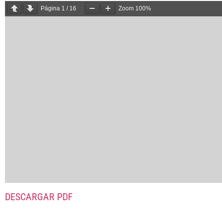
Página
1
/
16
Zoom
100%
DESCARGAR PDF