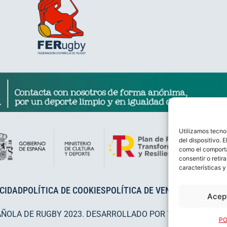
Utilizamos tecno
del dispositivo. 
como el comporta
consentir o retir
características y
ACIDAD
POLÍTICA DE COOKIES
POLÍTICA DE VENTAS
AVISO LEG
Acep
AÑOLA DE RUGBY 2023. DESARROLLADO POR
TOOOLS
.
PO