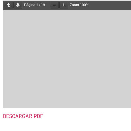
Página
1
/
19
Zoom
100%
DESCARGAR PDF