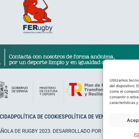
Utilizamos tecno
del dispositivo. 
como el comporta
consentir o retir
características y
ACIDAD
POLÍTICA DE COOKIES
POLÍTICA DE VENTAS
AVISO LEG
Acep
AÑOLA DE RUGBY 2023. DESARROLLADO POR
TOOOLS
.
PO