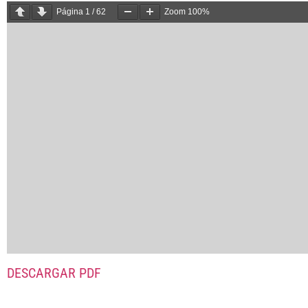
Página
1
/
62
Zoom
100%
DESCARGAR PDF