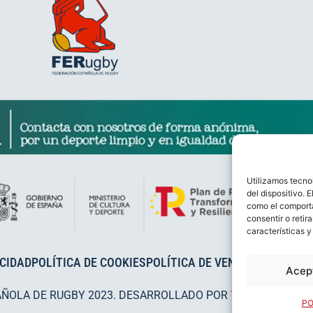
Utilizamos tecno
del dispositivo. 
como el comporta
consentir o retir
características y
ACIDAD
POLÍTICA DE COOKIES
POLÍTICA DE VENTAS
AVISO LEG
Acep
AÑOLA DE RUGBY 2023. DESARROLLADO POR
TOOOLS
.
PO