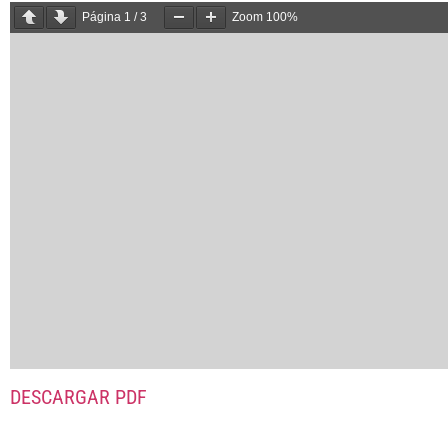
Página
1
/
3
Zoom
100%
DESCARGAR PDF