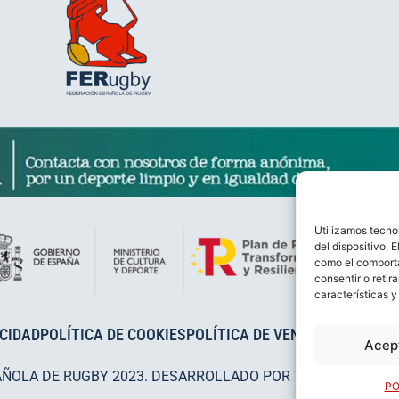
Utilizamos tecno
del dispositivo. 
como el comporta
consentir o retir
características y
ACIDAD
POLÍTICA DE COOKIES
POLÍTICA DE VENTAS
AVISO LEG
Acep
AÑOLA DE RUGBY 2023. DESARROLLADO POR
TOOOLS
.
PO