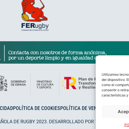
Utilizamos tecno
del dispositivo. 
como el comporta
consentir o retir
características y
ACIDAD
POLÍTICA DE COOKIES
POLÍTICA DE VENTAS
AVISO LEG
Acep
AÑOLA DE RUGBY 2023. DESARROLLADO POR
TOOOLS
.
PO