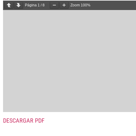
Página
1
/
8
Zoom
100%
DESCARGAR PDF