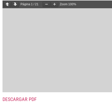
Página
1
/
21
Zoom
100%
DESCARGAR PDF