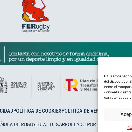
Utilizamos tecno
del dispositivo. 
como el comporta
consentir o retir
características y
ACIDAD
POLÍTICA DE COOKIES
POLÍTICA DE VENTAS
AVISO LEG
Acep
AÑOLA DE RUGBY 2023. DESARROLLADO POR
TOOOLS
.
PO