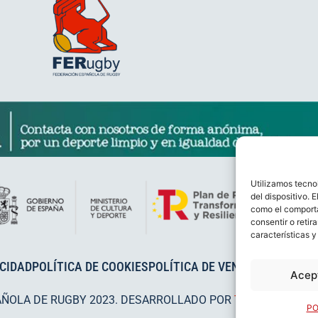
Utilizamos tecno
del dispositivo. 
como el comporta
consentir o retir
características y
ACIDAD
POLÍTICA DE COOKIES
POLÍTICA DE VENTAS
AVISO LEG
Acep
AÑOLA DE RUGBY 2023. DESARROLLADO POR
TOOOLS
.
PO