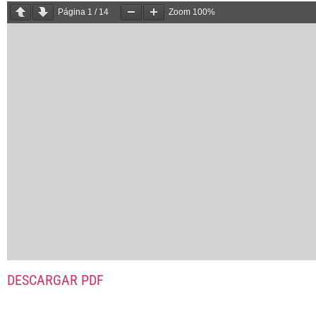
Página
1
/
14
Zoom
100%
DESCARGAR PDF