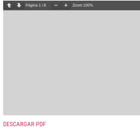
Página
1
/
8
Zoom
100%
DESCARGAR PDF