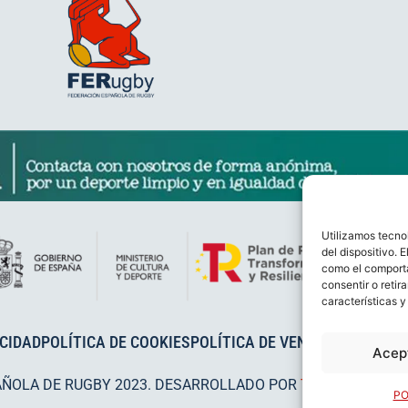
Utilizamos tecno
del dispositivo. 
como el comporta
consentir o retir
características y
ACIDAD
POLÍTICA DE COOKIES
POLÍTICA DE VENTAS
AVISO LEG
Acep
AÑOLA DE RUGBY 2023. DESARROLLADO POR
TOOOLS
.
PO