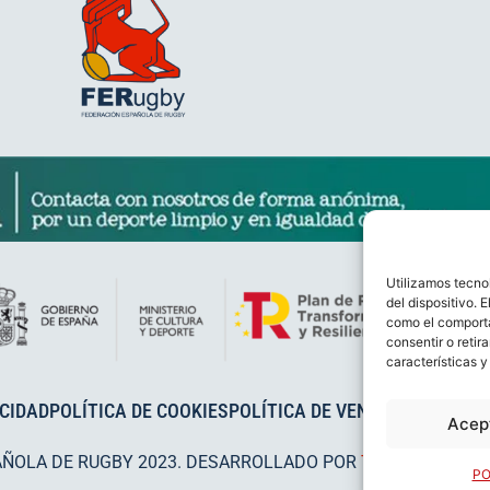
Utilizamos tecno
del dispositivo. 
como el comporta
consentir o retir
características y
ACIDAD
POLÍTICA DE COOKIES
POLÍTICA DE VENTAS
AVISO LEG
Acep
AÑOLA DE RUGBY 2023. DESARROLLADO POR
TOOOLS
.
PO