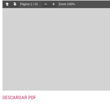
Página
1
/
15
Zoom
100%
DESCARGAR PDF