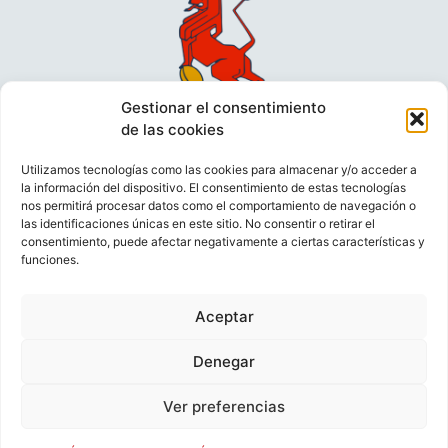
Gestionar el consentimiento
de las cookies
Utilizamos tecnologías como las cookies para almacenar y/o acceder a
la información del dispositivo. El consentimiento de estas tecnologías
nos permitirá procesar datos como el comportamiento de navegación o
las identificaciones únicas en este sitio. No consentir o retirar el
consentimiento, puede afectar negativamente a ciertas características y
funciones.
VIDEOCONFERENCIAS
POLÍTICA DE PRIVACIDAD
Aceptar
POLÍTICA DE COOKIES
POLÍTICA DE VENTAS
AVISO LEGAL
CONTACTO
Denegar
Ver preferencias
© FEDERACIÓN ESPAÑOLA DE RUGBY 2023.
DESARROLLADO POR
TOOOLS
.