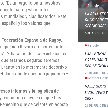
do: “Es un orgullo para nosotros
Ferugby
cogido para gestionar los
LA REAL FED
s mundiales y clasificatorios. Este
RUGBY SUPER
español y los valores que
SEGUIDORES 
5 DE AGOSTO DE
al Federación Española de Rugby
,
Ferugby
 que nos llevará a recorrer juntos
s”. Y ha añadido “La excelencia es
LAS LEONAS
CALENDARIO 
y que estamos seguros seremos
SERIES CHAL
el, tanto en lo meramente deportivo,
29 DE JULIO DE 
l día a día de nuestros jugadores y
Competicione
VALLADOLID 
cesos internos y la logística de
HSBC SVNS 
y
, en un año clave en el que Las
2027
 Femenino que se celebra en agosto
29 DE JULIO DE 