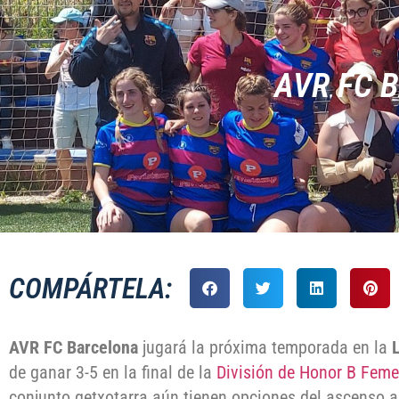
AVR FC 
COMPÁRTELA:
AVR FC Barcelona
jugará la próxima temporada en la
de ganar 3-5 en la final de la
División de Honor B Fem
conjunto getxotarra aún tienen opciones del ascenso a