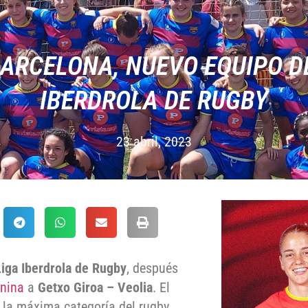
BARCELONA, NUEVO EQUIPO DE
IBERDROLA DE RUGBY
23 abril, 2023
Liga Iberdrola de Rugby
, después
enina
a
Getxo Giroa – Veolia
. El
 la máxima categoría del rugby