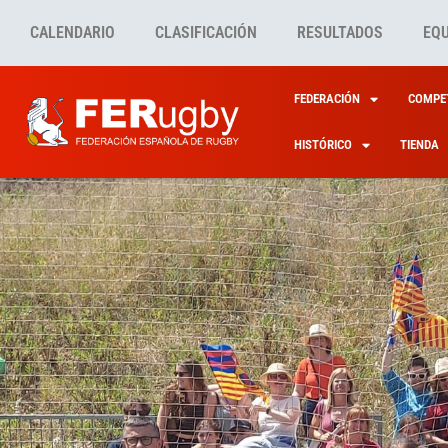
CALENDARIO
CLASIFICACIÓN
RESULTADOS
EQ
FEDERACIÓN
COMPET
HISTÓRICO
TIENDA