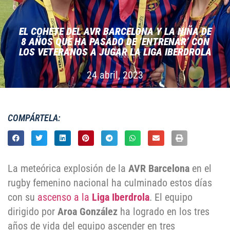
EL COHETE DEL AVR BARCELONA Y LA NIÑA DE
8 AÑOS QUE HA PASADO DE ‘ENTRENAR’ CON
LOS VETERANOS A JUGAR LA LIGA IBERDROLA
24 abril, 2023
COMPÁRTELA:
La meteórica explosión de la
AVR Barcelona
en el
rugby femenino nacional ha culminado estos días
con su
ascenso a la
Liga Iberdrola
. El equipo
dirigido por
Aroa González
ha logrado en los tres
años de vida del equipo ascender en tres