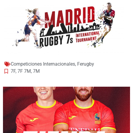
Competiciones Internacionales
,
Ferugby
7F
,
7F 7M
,
7M