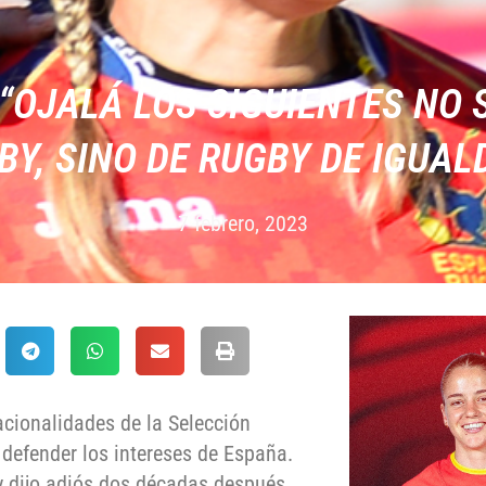
“OJALÁ LOS SIGUIENTES NO 
BY, SINO DE RUGBY DE IGUAL
7 febrero, 2023
acionalidades de la Selección
defender los intereses de España.
y dijo adiós dos décadas después,