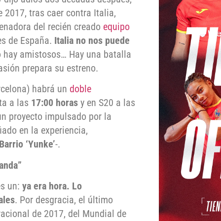
2017, tras caer contra Italia,
enadora del recién creado
equipo
les de España.
Italia no nos puede
o hay amistosos… Hay una batalla
asión prepara su estreno.
celona) habrá un
doble
ta a las
17:00 horas
y en S20 a las
un proyecto impulsado por la
iado en la experiencia,
Barrio ‘Yunke’
-.
landa”
es un:
ya era hora. Lo
ales
. Por desgracia, el último
acional de 2017, del Mundial de