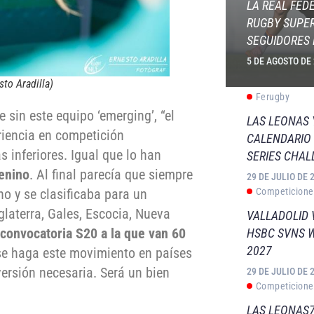
LA REAL FED
RUGBY SUPER
SEGUIDORES 
5 DE AGOSTO DE
sto Aradilla)
Ferugby
 sin este equipo ‘emerging’, “el
LAS LEONAS
riencia en competición
CALENDARIO 
s inferiores. Igual que lo han
SERIES CHAL
enino
. Al final parecía que siempre
29 DE JULIO DE 
o y se clasificaba para un
Competicione
laterra, Gales, Escocia, Nueva
VALLADOLID 
 convocatoria S20 a la que van 60
HSBC SVNS 
2027
se haga este movimiento en países
ersión necesaria. Será un bien
29 DE JULIO DE 
Competicione
LAS LEONAS7