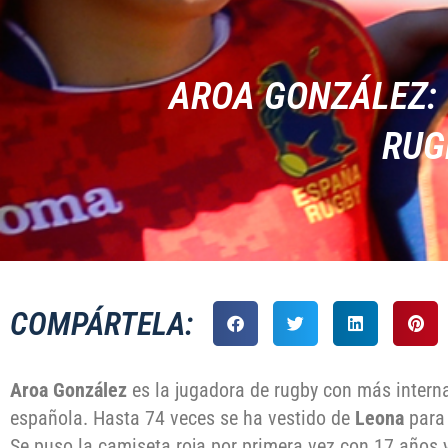
AROA GONZÁLEZ: 
RUG
COMPÁRTELA:
Aroa González
es la jugadora de rugby con más intern
española. Hasta 74 veces se ha vestido de
Leona
para 
Se puso la camiseta roja por primera vez con 17 años 