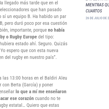
Ha llegado más tarde que en el
MIENTRAS QU
seleccionadores que han pasado
CUARTOS
 sí un equipo B. Ha habido un par
26 DE JULIO DE 
B, pero duró poco por esa cuestión
bién, importante, porque
no había
gby o Rugby Europe
del tipo:
ubiera estado ahí. Seguro. Quizás
 Yo espero que con esta nueva
en del rugby en nuestro país”.
 las 13:00 horas en el Baldiri Aleu
ar con Berta (García) y poner
enseñar
lo que a mí me enseñaron
 sacar ese corazón
cuando no te
ugby estatal… Quiero que estas