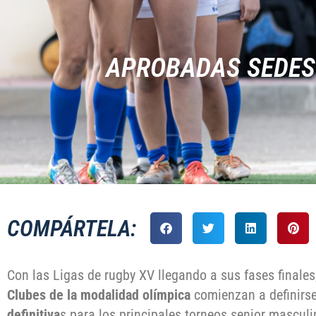
APROBADAS SEDES
COMPÁRTELA:
Con las Ligas de rugby XV llegando a sus fases finales
Clubes de la modalidad olímpica
comienzan a definirs
definitiva
s para los principales torneos senior mascul