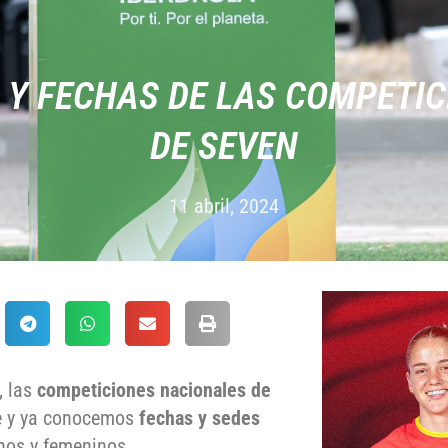
 Y FECHAS DE LAS COMPETIC
DE SEVEN
11 abril, 2024
, las
competiciones nacionales de
e y ya conocemos
fechas y sedes
inos y femeninos.