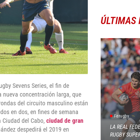
ÚLTIMAS 
gby Sevens Series, el fin de
na nueva concentración larga, que
rondas del circuito masculino están
 dos en dos, en fines de semana
Ferugby
 a Ciudad del Cabo,
ciudad de gran
LA REAL FED
nández despedirá el 2019 en
RUGBY SUPER