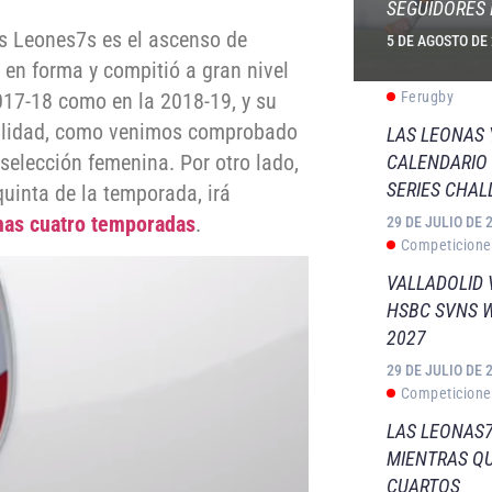
SEGUIDORES 
os Leones7s es el ascenso de
5 DE AGOSTO DE
y en forma y compitió a gran nivel
Ferugby
017-18 como en la 2018-19, y su
dalidad, como venimos comprobado
LAS LEONAS
selección femenina. Por otro lado,
CALENDARIO 
SERIES CHAL
uinta de la temporada, irá
mas cuatro temporadas
.
29 DE JULIO DE 
Competicione
VALLADOLID 
HSBC SVNS 
2027
29 DE JULIO DE 
Competicione
LAS LEONAS7
MIENTRAS QU
CUARTOS