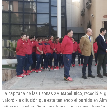
La capitana de las Leonas XV,
Isabel Rico
, recogió el 
valoró «la difusión que está teniendo el partido en Alme
niños y escuelas. Para nosotras es una concentració