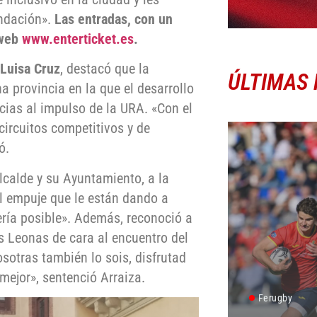
undación».
Las entradas, con un
 web
www.enterticket.es
.
 Luisa Cruz
, destacó que la
ÚLTIMAS 
a provincia en la que el desarrollo
cias al impulso de la URA. «Con el
ircuitos competitivos y de
ó.
alcalde y su Ayuntamiento, a la
el empuje que le están dando a
sería posible». Además, reconoció a
s Leonas de cara al encuentro del
sotras también lo sois, disfrutad
mejor», sentenció Arraiza.
Ferugby