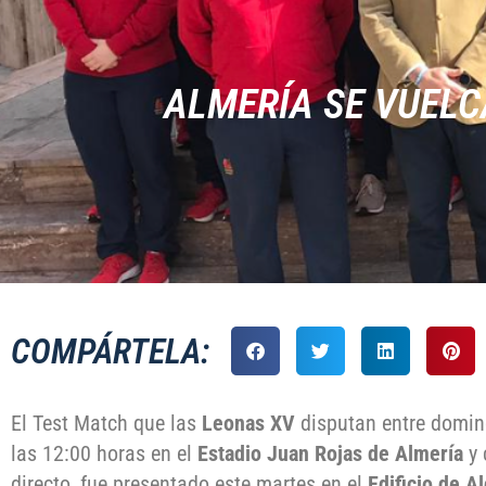
ALMERÍA SE VUELC
COMPÁRTELA:
El Test Match que las
Leonas XV
disputan entre domin
las 12:00 horas en el
Estadio Juan Rojas de Almería
y
directo, fue presentado este martes en el
Edificio de Al