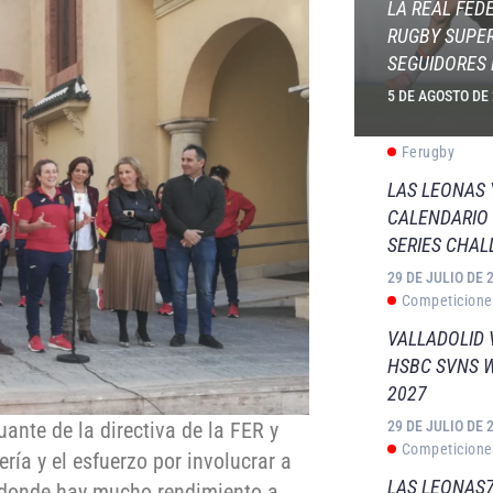
LA REAL FED
RUGBY SUPER
SEGUIDORES 
5 DE AGOSTO DE
Ferugby
LAS LEONAS
CALENDARIO 
SERIES CHAL
29 DE JULIO DE 
Competicione
VALLADOLID 
HSBC SVNS 
2027
guante de la directiva de la FER y
29 DE JULIO DE 
Competicione
ría y el esfuerzo por involucrar a
LAS LEONAS7
n donde hay mucho rendimiento a