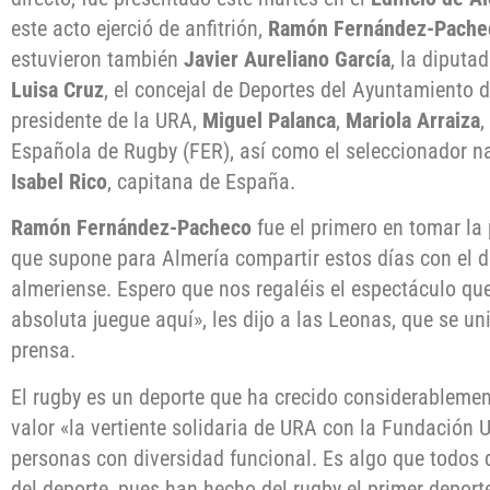
este acto ejerció de anfitrión,
Ramón Fernández-Pache
estuvieron también
Javier Aureliano García
, la diputa
Luisa Cruz
, el concejal de Deportes del Ayuntamiento 
presidente de la URA,
Miguel Palanca
,
Mariola Arraiza
,
Española de Rugby (FER), así como el seleccionador n
Isabel Rico
, capitana de España.
Ramón Fernández-Pacheco
fue el primero en tomar la
que supone para Almería compartir estos días con el d
almeriense. Espero que nos regaléis el espectáculo qu
absoluta juegue aquí», les dijo a las Leonas, que se uni
prensa.
El rugby es un deporte que ha crecido considerablemen
valor «la vertiente solidaria de URA con la Fundación 
personas con diversidad funcional. Es algo que todos 
del deporte, pues han hecho del rugby el primer deporte