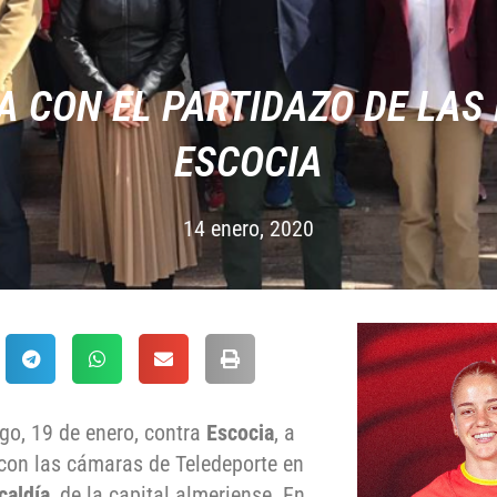
A CON EL PARTIDAZO DE LA
ESCOCIA
14 enero, 2020
go, 19 de enero, contra
Escocia
, a
 con las cámaras de Teledeporte en
caldía
, de la capital almeriense. En