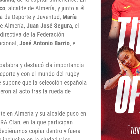
co
, alcalde de Almería, y junto a él
da de Deporte y Juventud,
María
de Almería,
Juan José Segura
, el
 directiva de la Federación
acional,
José Antonio Barrio
, e
 palabra y destacó «la importancia
eporte y con el mundo del rugby
e supone que la selección española
eron al acto tras la rueda de
te en Almería y su alcalde puso en
URA Clan, en la que participan
debiéramos copiar dentro y fuera
 inclusivo en la ciudad y les