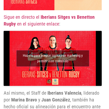
Sigue en directo el
Iberians Sitges vs Benetton
Rugby
en el siguiente enlace
:
Haz clic para aceptar cookies de marketing y
permitir este contenido
Así mismo, el Staff de
Iberians Valencia
, liderado
por
Marina Bravo
y
Juan González
, también ha
hecho oficial su alineación para el encuentro ante