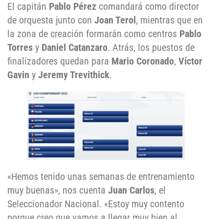
El capitán
Pablo Pérez
comandará como director
de orquesta junto con
Joan Terol
, mientras que en
la zona de creación formarán como centros
Pablo
Torres
y
Daniel Catanzaro
. Atrás, los puestos de
finalizadores quedan para
Mario Coronado
,
Víctor
Gavin
y
Jeremy Trevithick
.
«Hemos tenido unas semanas de entrenamiento
muy buenas», nos cuenta
Juan Carlos
, el
Seleccionador Nacional. «Estoy muy contento
porque creo que vamos a llegar muy bien al