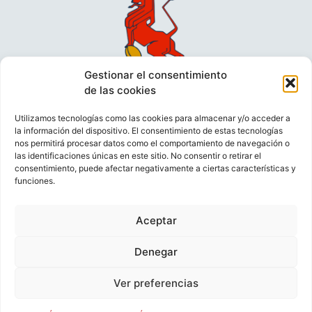
Gestionar el consentimiento
de las cookies
Utilizamos tecnologías como las cookies para almacenar y/o acceder a
la información del dispositivo. El consentimiento de estas tecnologías
nos permitirá procesar datos como el comportamiento de navegación o
las identificaciones únicas en este sitio. No consentir o retirar el
consentimiento, puede afectar negativamente a ciertas características y
funciones.
VIDEOCONFERENCIAS
POLÍTICA DE PRIVACIDAD
Aceptar
POLÍTICA DE COOKIES
POLÍTICA DE VENTAS
AVISO LEGAL
CONTACTO
Denegar
Ver preferencias
© FEDERACIÓN ESPAÑOLA DE RUGBY 2023.
DESARROLLADO POR
TOOOLS
.