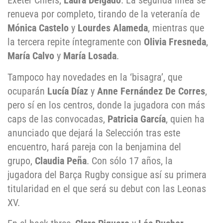
Exeter Chiefs,
Laura Delgado
. La segunda línea se
renueva por completo, tirando de la veteranía de
Mónica Castelo
y
Lourdes Alameda
, mientras que
la tercera repite íntegramente con
Olivia Fresneda
,
María Calvo
y
María Losada
.
Tampoco hay novedades en la ‘bisagra’, que
ocuparán
Lucía Díaz
y
Anne Fernández De Corres
,
pero sí en los centros, donde la jugadora con más
caps de las convocadas,
Patricia García
, quien ha
anunciado que dejará la Selección tras este
encuentro, hará pareja con la benjamina del
grupo,
Claudia Peña
. Con sólo 17 años, la
jugadora del Barça Rugby consigue así su primera
titularidad en el que será su debut con las Leonas
XV.