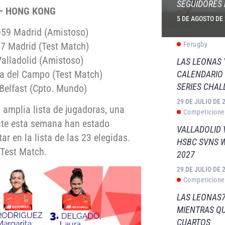
SEGUIDORES 
– HONG KONG
5 DE AGOSTO DE
-59 Madrid (Amistoso)
7 Madrid (Test Match)
Ferugby
alladolid (Amistoso)
LAS LEONAS
a del Campo (Test Match)
CALENDARIO 
SERIES CHAL
elfast (Cpto. Mundo)
29 DE JULIO DE 
 amplia lista de jugadoras, una
Competicione
ante esta semana han estado
VALLADOLID 
r en la lista de las 23 elegidas.
HSBC SVNS 
 Test Match.
2027
29 DE JULIO DE 
Competicione
LAS LEONAS7
MIENTRAS QU
CUARTOS