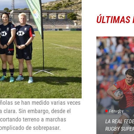
ÚLTIMAS 
añolas se han medido varias veces
a clara. Sin embargo, desde el
Ferugby
ecortando terreno a marchas
LA REAL FED
omplicado de sobrepasar.
RUGBY SUPER