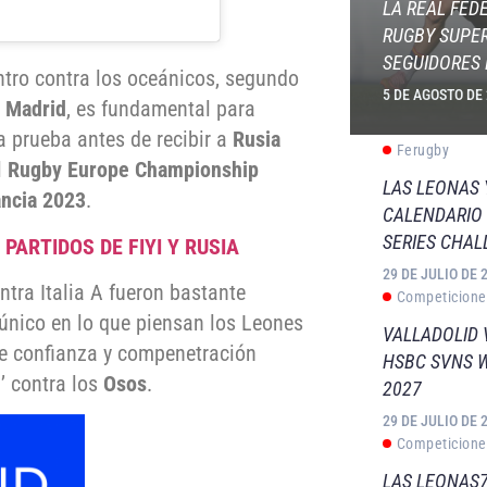
LA REAL FED
RUGBY SUPER
SEGUIDORES 
tro contra los oceánicos, segundo
5 DE AGOSTO DE
e Madrid
, es fundamental para
ma prueba antes de recibir a
Rusia
Ferugby
l
Rugby Europe Championship
LAS LEONAS
ancia 2023
.
CALENDARIO 
SERIES CHAL
PARTIDOS DE FIYI Y RUSIA
29 DE JULIO DE 
tra Italia A fueron bastante
Competicione
o único en lo que piensan los Leones
VALLADOLID 
te confianza y compenetración
HSBC SVNS 
l’ contra los
Osos
.
2027
29 DE JULIO DE 
Competicione
LAS LEONAS7