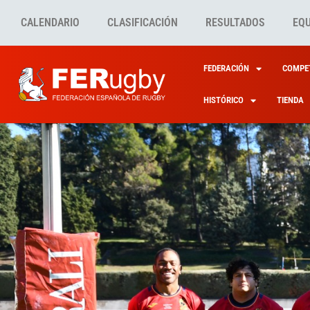
CALENDARIO
CLASIFICACIÓN
RESULTADOS
EQ
FEDERACIÓN
COMPET
HISTÓRICO
TIENDA