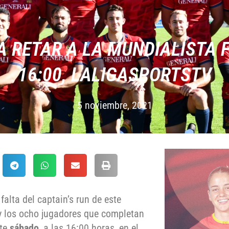
 RETAR A LA MUNDIALISTA F
16:00, LALIGASPORTSTV
5 noviembre, 2021
lta del captain’s run de este
y los ocho jugadores que completan
te
sábado
, a las 16:00 horas, en el