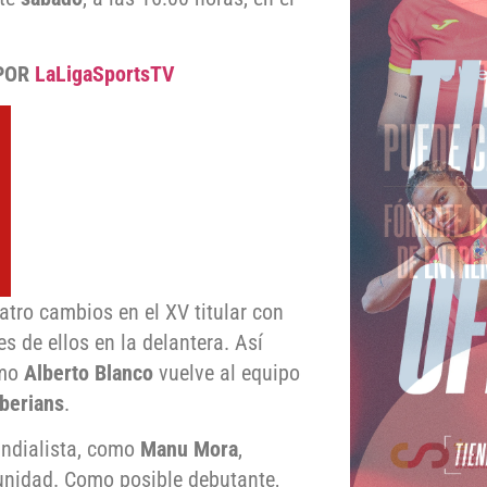
 POR
LaLigaSportsTV
atro cambios en el XV titular con
res de ellos en la delantera. Así
omo
Alberto Blanco
vuelve al equipo
Iberians
.
undialista, como
Manu Mora
,
unidad. Como posible debutante,