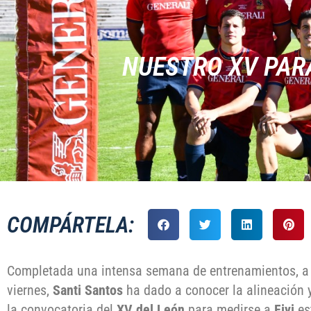
NUESTRO XV PARA
COMPÁRTELA:
Completada una intensa semana de entrenamientos, a fa
viernes,
Santi Santos
ha dado a conocer la alineación 
la convocatoria del
XV del León
para medirse a
Fiyi
es