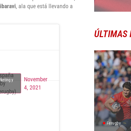
ibaravi
, ala que está llevando a
ÚLTIMAS 
spaña
November
rketing y
by
4, 2021
erugby)
Ferugby