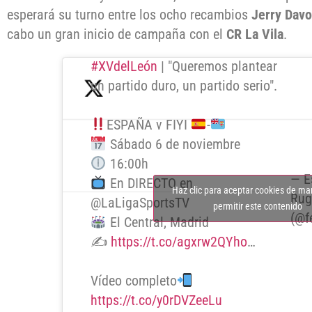
esperará su turno entre los ocho recambios
Jerry Davo
cabo un gran inicio de campaña con el
CR La Vila
.
#XVdelLeón
| "Queremos plantear
un partido duro, un partido serio".
ESPAÑA v FIYI
-
Sábado 6 de noviembre
16:00h
— E
En DIRECTO en
Haz clic para aceptar cookies de ma
Rug
@LaLigaSportsTV
permitir este contenido
(@f
El Central, Madrid
✍️
https://t.co/agxrw2QYho
…
Vídeo completo
https://t.co/y0rDVZeeLu