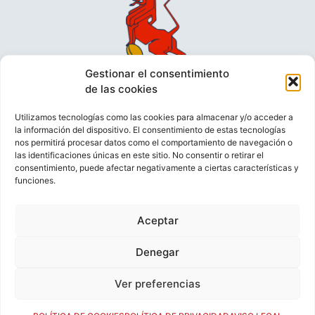
Gestionar el consentimiento
de las cookies
Utilizamos tecnologías como las cookies para almacenar y/o acceder a
la información del dispositivo. El consentimiento de estas tecnologías
nos permitirá procesar datos como el comportamiento de navegación o
las identificaciones únicas en este sitio. No consentir o retirar el
consentimiento, puede afectar negativamente a ciertas características y
funciones.
VIDEOCONFERENCIAS
POLÍTICA DE PRIVACIDAD
Aceptar
POLÍTICA DE COOKIES
POLÍTICA DE VENTAS
AVISO LEGAL
CONTACTO
Denegar
Ver preferencias
© FEDERACIÓN ESPAÑOLA DE RUGBY 2023.
DESARROLLADO POR
TOOOLS
.