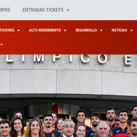
UIPOS
ENTRADAS-TICKETS
ICIONES
ALTO RENDIMIENTO
DESARROLLO
NOTICIAS