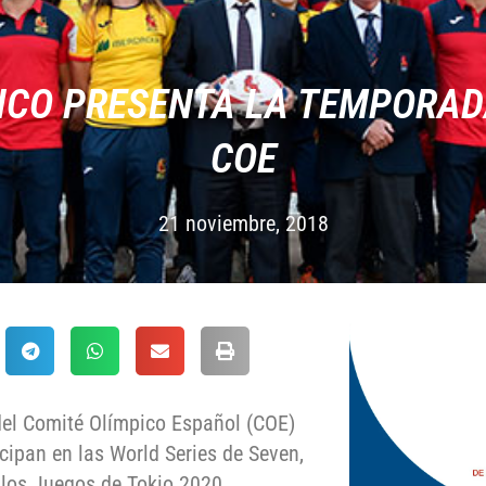
CO PRESENTA LA TEMPORADA
COE
21 noviembre, 2018
del Comité Olímpico Español (COE)
cipan en las World Series de Seven,
 los Juegos de Tokio 2020.