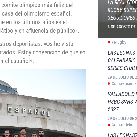
LA REAL FED
 comité olímpico más feliz del
RUGBY SUPER
a casa del olimpismo español.
SEGUIDORES 
ue en los últimos años es el
5 DE AGOSTO DE
tico y en afluencia de público».
Ferugby
stros deportistas. «Os he visto
rotados. Estoy convencido de que en
LAS LEONAS
n el español».
CALENDARIO 
SERIES CHAL
29 DE JULIO DE 
Competicione
VALLADOLID 
HSBC SVNS 
2027
29 DE JULIO DE 
Competicione
LAS LEONAS7