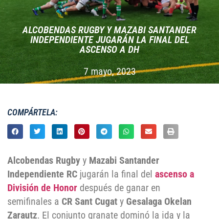
ALCOBENDAS RUGBY Y MAZABI SANTANDER
INDEPENDIENTE JUGARÁN LA FINAL DEL
ASCENSO A DH
7 mayo, 2023
COMPÁRTELA:
Alcobendas Rugby
y
Mazabi Santander
Independiente RC
jugarán la final del
ascenso a
División de Honor
después de ganar en
semifinales a
CR Sant Cugat
y
Gesalaga Okelan
Zarautz
. El conjunto granate dominó la ida y la