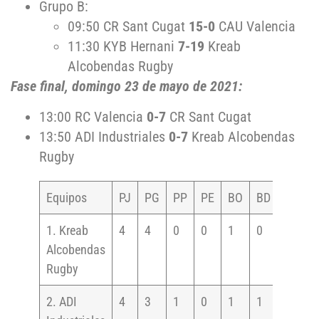
Grupo B:
09:50 CR Sant Cugat
15-0
CAU Valencia
11:30 KYB Hernani
7-19
Kreab
Alcobendas Rugby
Fase final, domingo 23 de mayo de 2021:
13:00 RC Valencia
0-7
CR Sant Cugat
13:50 ADI Industriales
0-7
Kreab Alcobendas
Rugby
Equipos
PJ
PG
PP
PE
BO
BD
TOTAL
1. Kreab
4
4
0
0
1
0
17
Alcobendas
Rugby
2. ADI
4
3
1
0
1
1
14